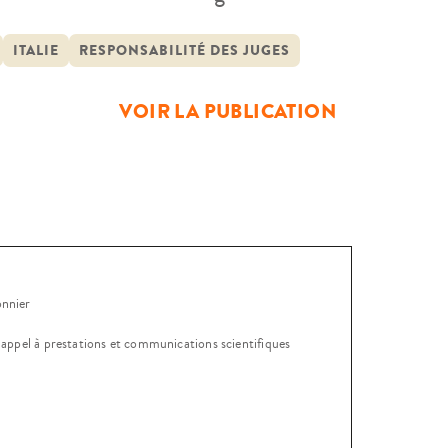
tant venues en 1895, 1970 et 1972
 certains dommages causés par
ITALIE
RESPONSABILITÉ DES JUGES
VOIR LA PUBLICATION
onnier
, appel à prestations et communications scientifiques