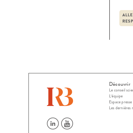
légis
reco
ALL
RESP
l’exe
Découvrir
Le conseil scie
L’équipe
Espace presse
Les dernières 