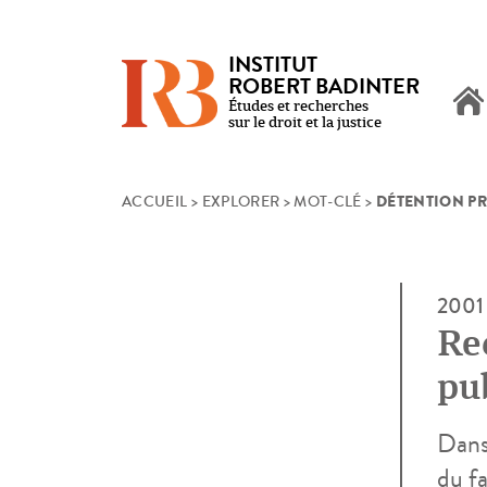
INSTITUT
ROBERT BADINTER
Études et recherches
sur le droit et la justice
DÉTENTION P
Skip
ACCUEIL
>
EXPLORER
>
MOT-CLÉ
>
to
content
2001
Rec
pub
Dans 
du f