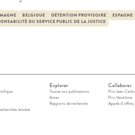
latifs de responsabilité, trois lois essentielles é
nnaître le principe de cette responsabilité pour
EMAGNE
BELGIQUE
DÉTENTION PROVISOIRE
ESPAGNE
ONSABILITÉ DU SERVICE PUBLIC DE LA JUSTICE
rcice de la justice, mission de souveraineté […]
Explorer
Collaborer
ntifique
Toutes nos publications
Prix Jean Carb
Actes
Prix Vendôme
Rapports de recherche
Appels d’offres
recherches lancées