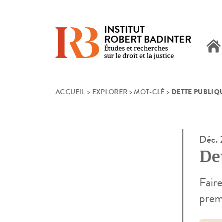
INSTITUT
ROBERT BADINTER
Études et recherches
sur le droit et la justice
DETTE PUBLIQ
Skip
ACCUEIL
>
EXPLORER
>
MOT-CLÉ
>
to
content
Déc.
De
Faire
prem
défi