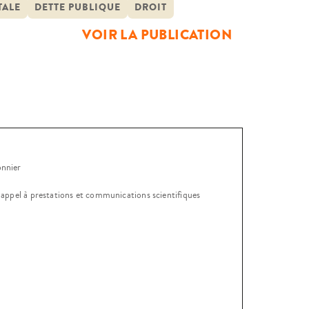
deux grandes questions que ce
TALE
DETTE PUBLIQUE
DROIT
VOIR LA PUBLICATION
onnier
, appel à prestations et communications scientifiques