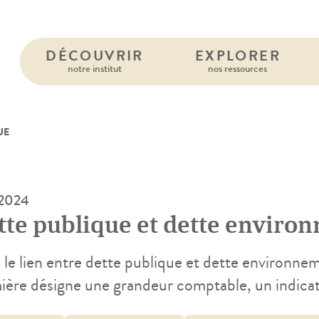
DÉCOUVRIR
EXPLORER
notre institut
nos ressources
UE
 2024
tte publique et dette enviro
 le lien entre dette publique et dette environneme
ière désigne une grandeur comptable, un indic
ni, même si parfois encore discuté, la seconde es