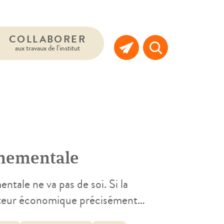
COLLABORER
aux travaux de l’institut
nnementale
ntale ne va pas de soi. Si la
ateur économique précisément
t un concept dont on se doit de