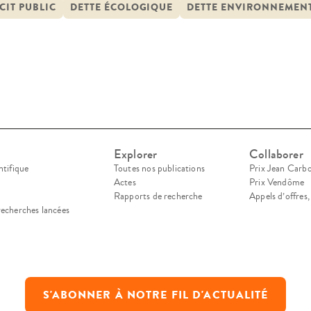
iser les contours. Des éléments de réponse aux 
CIT PUBLIC
DETTE ÉCOLOGIQUE
DETTE ENVIRONNEMEN
ept […]
Explorer
Collaborer
ntifique
Toutes nos publications
Prix Jean Carb
Actes
Prix Vendôme
Rapports de recherche
Appels d’offres
recherches lancées
S'ABONNER À NOTRE FIL D'ACTUALITÉ