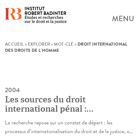
INSTITUT
ROBERT BADINTER
MENU
Études et recherches
sur le droit et la justice
DROIT INTERNATIONAL
Skip
ACCUEIL
>
EXPLORER
>
MOT-CLÉ
>
DES DROITS DE L'HOMME
to
content
2004
Les sources du droit
international pénal :
l’expérience des tribunaux
La recherche repose sur un constat de départ : les
pénaux internationaux
processus d’internationalisation du droit et de la justice, ou