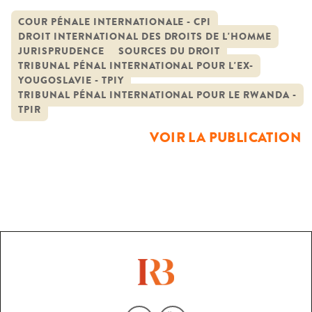
mieux de mondialisation, marquent aujourd’hui le champ
pénal. Les Tribunaux Pénaux Internationaux ad hoc pour
COUR PÉNALE INTERNATIONALE - CPI
DROIT INTERNATIONAL DES DROITS DE L'HOMME
l’ex Yougoslavie et le Rwanda sont une illustration
JURISPRUDENCE
SOURCES DU DROIT
exemplaire de ce phénomène et peuvent constituer un
TRIBUNAL PÉNAL INTERNATIONAL POUR L'EX-
laboratoire d’observation privilégié concernant le […]
YOUGOSLAVIE - TPIY
TRIBUNAL PÉNAL INTERNATIONAL POUR LE RWANDA -
TPIR
VOIR LA PUBLICATION