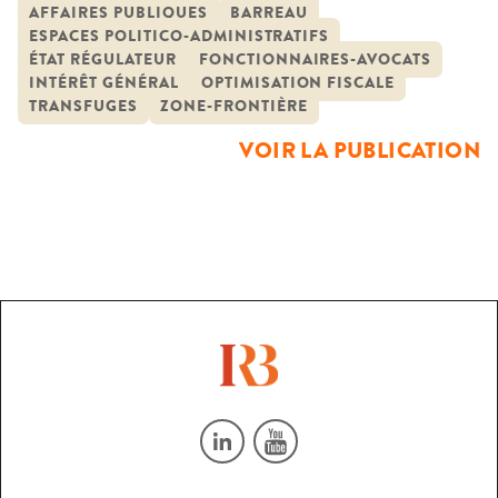
passages et de circulations. Anciens présidents de section
AFFAIRES PUBLIQUES
BARREAU
ESPACES POLITICO-ADMINISTRATIFS
du Conseil d’État, secrétaires généraux de l’Élysée ou de
ÉTAT RÉGULATEUR
FONCTIONNAIRES-AVOCATS
Matignon, ministres de l’économie ou de la justice, mais
INTÉRÊT GÉNÉRAL
OPTIMISATION FISCALE
aussi […]
TRANSFUGES
ZONE-FRONTIÈRE
VOIR LA PUBLICATION