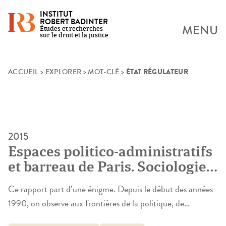
INSTITUT
ROBERT BADINTER
MENU
Études et recherches
sur le droit et la justice
ÉTAT RÉGULATEUR
Skip
ACCUEIL
>
EXPLORER
>
MOT-CLÉ
>
to
content
2015
Espaces politico-administratifs
et barreau de Paris. Sociologie
d’un espace-frontière
Ce rapport part d’une énigme. Depuis le début des années
1990, on observe aux frontières de la politique, de
l’administration et du barreau d’affaires un flux continu de