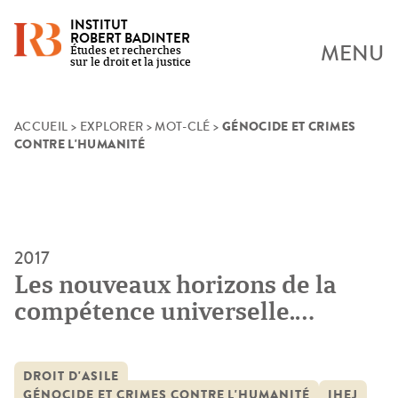
INSTITUT
ROBERT BADINTER
MENU
Études et recherches
sur le droit et la justice
GÉNOCIDE ET CRIMES
Skip
ACCUEIL
>
EXPLORER
>
MOT-CLÉ
>
CONTRE L'HUMANITÉ
to
content
2017
Les nouveaux horizons de la
compétence universelle.
Renforcer l’arsenal européen de
réponse à la crise migratoire et
DROIT D'ASILE
équilibrer le système global de
GÉNOCIDE ET CRIMES CONTRE L'HUMANITÉ
IHEJ