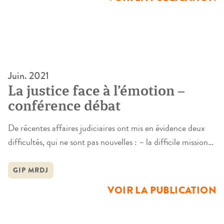
Juin. 2021
La justice face à l’émotion –
conférence débat
De récentes affaires judiciaires ont mis en évidence deux
difficultés, qui ne sont pas nouvelles : – la difficile mission
de juger.– la difficile compréhension de cette mission et du
fonctionnement de la justice. Face à des drames humains et
GIP MRDJ
aux réactions qu’ils entraînent, la justice ne reste pas sourde
VOIR LA PUBLICATION
face à cette émotion, mais […]