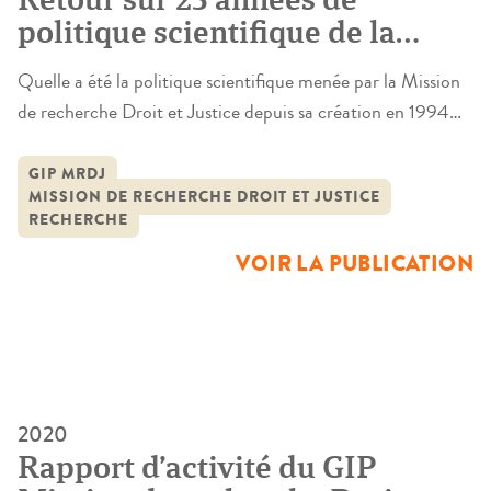
politique scientifique de la
Mission de recherche Droit et
Quelle a été la politique scientifique menée par la Mission
Justice
de recherche Droit et Justice depuis sa création en 1994
jusqu’à aujourd’hui ? C’est sur cette question passionnante
que s’est penché Simon Fulleda, auditeur de justice (élève
GIP MRDJ
MISSION DE RECHERCHE DROIT ET JUSTICE
magistrat à l’École nationale de la magistrature) accueilli
RECHERCHE
en stage par la Mission de février à mars 2020. Son […]
VOIR LA PUBLICATION
2020
Rapport d’activité du GIP