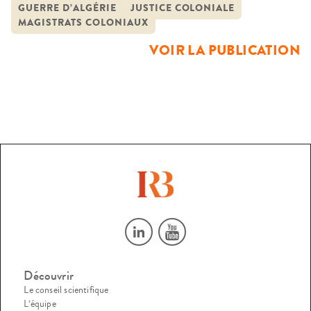
histoire se définit, notamment, comme l’histoire d’un passé
GUERRE D’ALGÉRIE
JUSTICE COLONIALE
MAGISTRATS COLONIAUX
suffisamment proche pour que des témoins soient toujours
vivants et puissent être interrogés. Le seul critère retenu
VOIR LA PUBLICATION
pour constituer le groupe […]
Découvrir
Le conseil scientifique
L’équipe