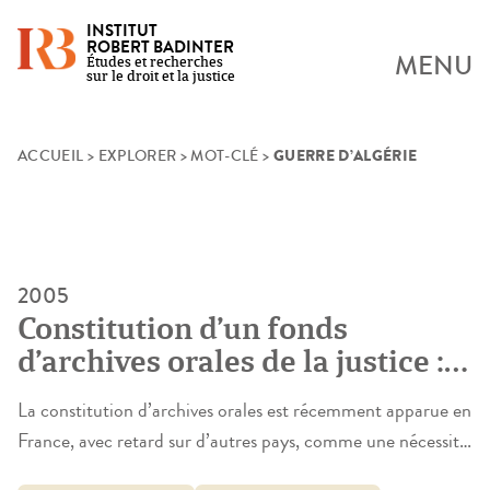
INSTITUT
ROBERT BADINTER
MENU
Études et recherches
sur le droit et la justice
GUERRE D’ALGÉRIE
Skip
ACCUEIL
>
EXPLORER
>
MOT-CLÉ
>
to
content
2005
Constitution d’un fonds
d’archives orales de la justice :
Témoignages de magistrats
La constitution d’archives orales est récemment apparue en
ayant exercé en Algérie entre
France, avec retard sur d’autres pays, comme une nécessité
1954 et 1962
pour la connaissance de l’histoire du temps présent. Cette