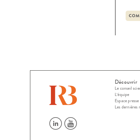
la Bu
l’aut
COM
[…]
Découvrir
Le conseil scie
L’équipe
Espace presse
Les dernières 