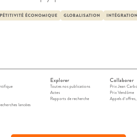
lgarie et la Roumanie – peuvent aboutir, ou ne pa
orité des nouveaux cadres juridiques et institut
PÉTITIVITÉ ÉCONOMIQUE
GLOBALISATION
INTÉGRATIO
Explorer
Collaborer
ntifique
Toutes nos publications
Prix Jean Carb
Actes
Prix Vendôme
Rapports de recherche
Appels d’offres
recherches lancées