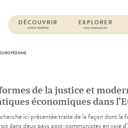
DÉCOUVRIR
EXPLORER
notre institut
nos ressources
 EUROPÉENNE
formes de la justice et moder
atiques économiques dans l’E
mmuniste : Bulgarie, Rouman
cherche ici présentée traite de la façon dont la f
roit dans deux pays post-communistes en voie d’