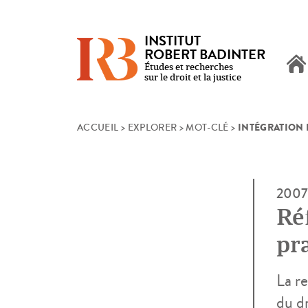
INSTITUT
ROBERT BADINTER
Études et recherches
sur le droit et la justice
INTÉGRATION
Skip
ACCUEIL
>
EXPLORER
>
MOT-CLÉ
>
to
content
2007
Ré
pr
co
La re
du d