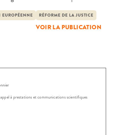
s aboutir, à l’établissement de
ionnels, ainsi qu’au développement de
N EUROPÉENNE
RÉFORME DE LA JUSTICE
VOIR LA PUBLICATION
onnier
, appel à prestations et communications scientifiques