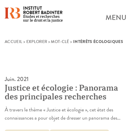
INSTITUT
ROBERT BADINTER
MENU
Études et recherches
sur le droit et la justice
INTÉRÊTS ÉCOLOGIQUES
Skip
ACCUEIL
>
EXPLORER
>
MOT-CLÉ
>
to
content
Juin. 2021
Justice et écologie : Panorama
des principales recherches
À travers le thème « Justice et écologie », cet état des
connaissances a pour objet de dresser un panorama des
connaissances acquises par la recherche concernant