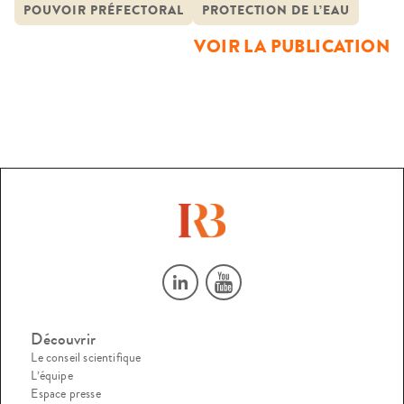
POUVOIR PRÉFECTORAL
PROTECTION DE L’EAU
effectivement la préservation de l’eau et des écosystèmes
VOIR LA PUBLICATION
aquatiques. Elles permettent également d’apprécier
l’adéquation des […]
Découvrir
Le conseil scientifique
L’équipe
Espace presse