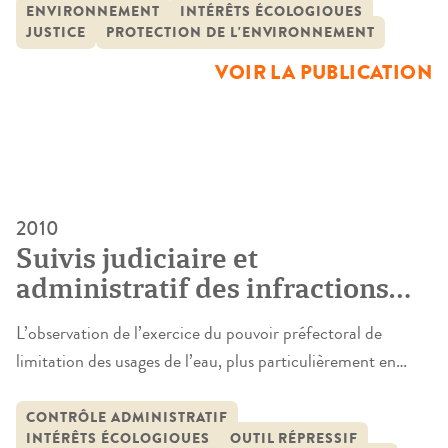
l’ensemble des réponses apportées par la justice, en tant
ENVIRONNEMENT
INTÉRÊTS ÉCOLOGIQUES
JUSTICE
PROTECTION DE L'ENVIRONNEMENT
qu’institution, aux atteintes à l’environnement. Il s’appuie
sur un travail bibliographique et sur une série d’entretiens
VOIR LA PUBLICATION
menés avec des universitaires et […]
2010
Suivis judiciaire et
administratif des infractions
aux arrêtés préfectoraux de
L’observation de l’exercice du pouvoir préfectoral de
limitation des usages de l’eau
limitation des usages de l’eau, plus particulièrement en
en Côte d’Or au cours de la
période de sécheresse, et celle des sanctions tant
période 2002-2005
administratives que judiciaires de la violation des arrêtés
CONTRÔLE ADMINISTRATIF
INTÉRÊTS ÉCOLOGIQUES
OUTIL RÉPRESSIF
édictés constituent un test de la volonté politique d’assurer