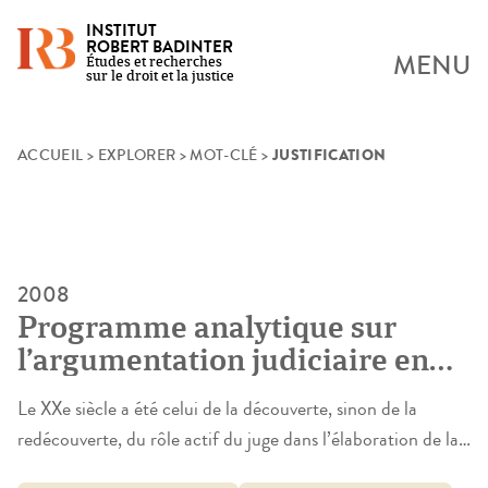
INSTITUT
ROBERT BADINTER
MENU
Études et recherches
sur le droit et la justice
JUSTIFICATION
Skip
ACCUEIL
>
EXPLORER
>
MOT-CLÉ
>
to
content
2008
Programme analytique sur
l’argumentation judiciaire en
droit du travail. La justification
Le XXe siècle a été celui de la découverte, sinon de la
de la prémisse normative
redécouverte, du rôle actif du juge dans l’élaboration de la
règle de droit. L’on sait désormais que l’office du juge ne se