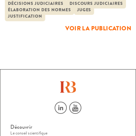
réduit point à la figure classique de la « bouche de la loi » et
DÉCISIONS JUDICIAIRES
DISCOURS JUDICIAIRES
ÉLABORATION DES NORMES
JUGES
que l’interprète judiciaire participe à la […]
JUSTIFICATION
VOIR LA PUBLICATION
Découvrir
Le conseil scientifique