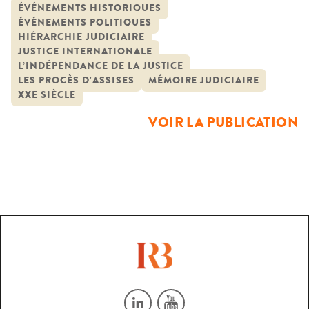
moitié du XXe siècle. La mémoire judiciaire du XXe siècle
ÉVÉNEMENTS HISTORIQUES
ÉVÉNEMENTS POLITIQUES
constitue notre objectif mais elle ne peut être détachée de
HIÉRARCHIE JUDICIAIRE
la mémoire individuelle des personnes […]
JUSTICE INTERNATIONALE
L’INDÉPENDANCE DE LA JUSTICE
LES PROCÈS D'ASSISES
MÉMOIRE JUDICIAIRE
XXE SIÈCLE
VOIR LA PUBLICATION