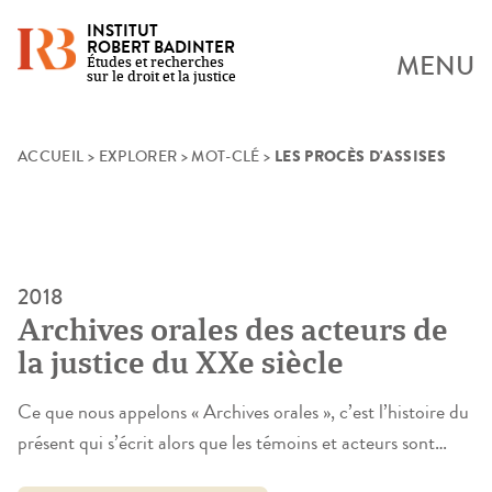
INSTITUT
ROBERT BADINTER
MENU
Études et recherches
sur le droit et la justice
LES PROCÈS D'ASSISES
Skip
ACCUEIL
>
EXPLORER
>
MOT-CLÉ
>
to
content
2018
Archives orales des acteurs de
la justice du XXe siècle
Ce que nous appelons « Archives orales », c’est l’histoire du
présent qui s’écrit alors que les témoins et acteurs sont
encore vivants. Notre travail porte donc sur la seconde