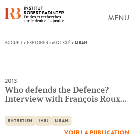
INSTITUT
ROBERT BADINTER
MENU
Études et recherches
sur le droit et la justice
LIBAN
Skip
ACCUEIL
>
EXPLORER
>
MOT-CLÉ
>
to
content
2013
Who defends the Defence?
Interview with François Roux
Head of the Defence Office of
the Special Tribunal for
ENTRETIEN
IHEJ
LIBAN
Lebanon
VOIR LA PUBLICATION