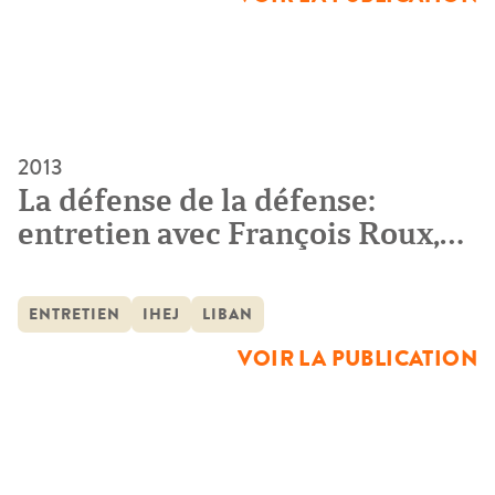
2013
La défense de la défense:
entretien avec François Roux,
Chef du Bureau de la défense
du Tribunal spécial pour le
ENTRETIEN
IHEJ
LIBAN
Liban
VOIR LA PUBLICATION