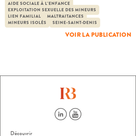
entretiens
continue de constituer un sujet d’interrogation récurrente
AIDE SOCIALE À L'ENFANCE
EXPLOITATION SEXUELLE DES MINEURS
pour les chercheurs et les professionnels qui interviennent
LIEN FAMILIAL
MALTRAITANCES
sur le terrain de l’enfance protégée. Elle vise à contribuer à
MINEURS ISOLÉS
SEINE-SAINT-DENIS
la constitution d’une […]
VOIR LA PUBLICATION
Découvrir