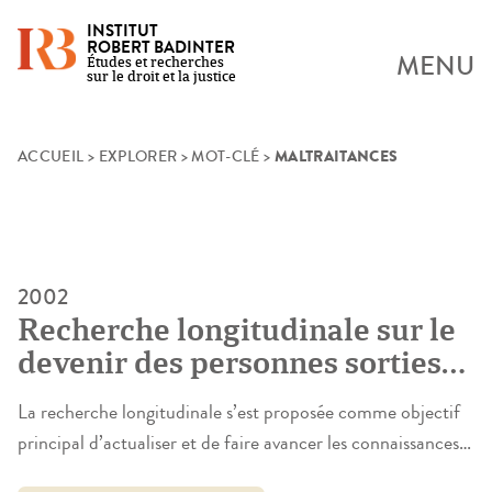
INSTITUT
ROBERT BADINTER
MENU
Études et recherches
sur le droit et la justice
MALTRAITANCES
Skip
ACCUEIL
>
EXPLORER
>
MOT-CLÉ
>
to
content
2002
Recherche longitudinale sur le
devenir des personnes sorties
de I’ ASE en Seine-Saint-Denis
La recherche longitudinale s’est proposée comme objectif
entre 1980 et 2000. La
principal d’actualiser et de faire avancer les connaissances
recherche des personnes et les
dans un domaine où la question du “devenir après la sortie”