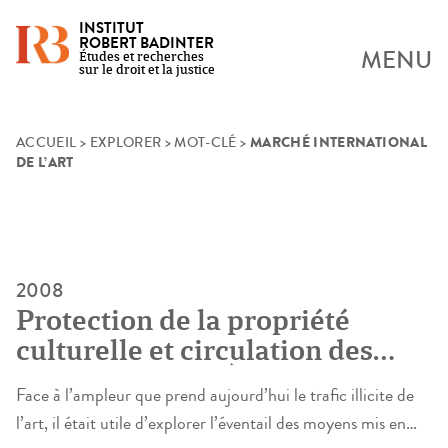
INSTITUT
ROBERT BADINTER
MENU
Études et recherches
sur le droit et la justice
MARCHÉ INTERNATIONAL
Skip
ACCUEIL
>
EXPLORER
>
MOT-CLÉ
>
DE L’ART
to
content
2008
Protection de la propriété
culturelle et circulation des
biens culturels. Étude de droit
Face à l’ampleur que prend aujourd’hui le trafic illicite de
comparé Europe-Asie
l’art, il était utile d’explorer l’éventail des moyens mis en