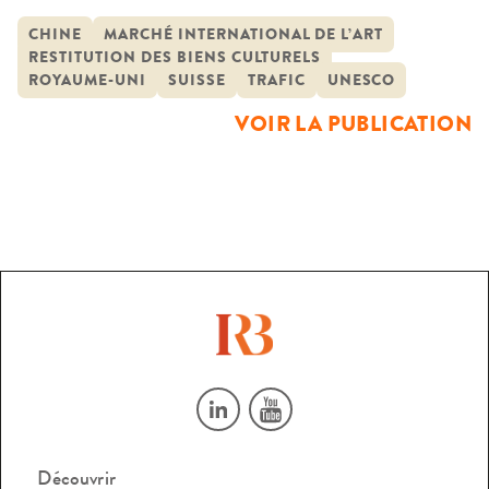
œuvre par les États pour combattre ce phénomène, d’en
apprécier l’efficacité et dégager les perspectives d’évolution
CHINE
MARCHÉ INTERNATIONAL DE L’ART
RESTITUTION DES BIENS CULTURELS
des législations en la matière. Un certain nombre de
ROYAUME-UNI
SUISSE
TRAFIC
UNESCO
difficultés résultent des distorsions et différences de
VOIR LA PUBLICATION
perception des notions […]
Découvrir