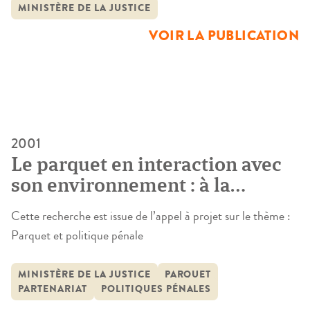
judiciaire, ainsi que son impact sur le fonctionnement, les
MINISTÈRE DE LA JUSTICE
stratégies et les performances des producteurs de justice. Il
VOIR LA PUBLICATION
s’agit en d’autres termes d’étudier les […]
2001
Le parquet en interaction avec
son environnement : à la
recherche des politiques
Cette recherche est issue de l’appel à projet sur le thème :
pénales…
Parquet et politique pénale
MINISTÈRE DE LA JUSTICE
PARQUET
PARTENARIAT
POLITIQUES PÉNALES