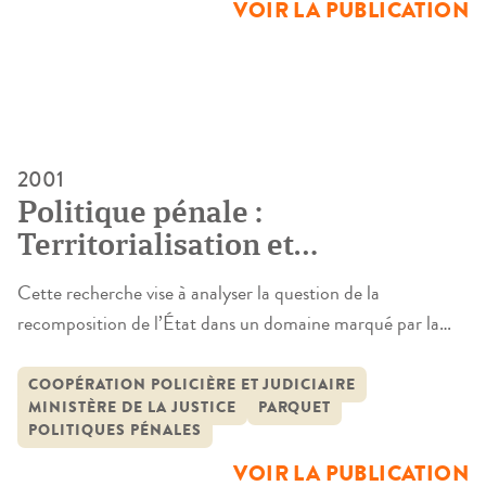
VOIR LA PUBLICATION
2001
Politique pénale :
Territorialisation et
européanisation de la justice
Cette recherche vise à analyser la question de la
recomposition de l’État dans un domaine marqué par la
souveraineté puisqu’il s’agit de l’élaboration des politiques
pénales. Elle s’appuie sur l’hypothèse selon laquelle on
COOPÉRATION POLICIÈRE ET JUDICIAIRE
MINISTÈRE DE LA JUSTICE
PARQUET
assisterait à une remise en cause a priori de plus en plus
POLITIQUES PÉNALES
importante du monopole de l’échelon central dans la
VOIR LA PUBLICATION
définition des […]