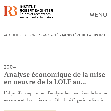
INSTITUT
ROBERT BADINTER
MENU
Études et recherches
sur le droit et la justice
MINISTÈRE DE LA JUSTICE
Skip
ACCUEIL
>
EXPLORER
>
MOT-CLÉ
>
to
content
2004
Analyse économique de la mise
en oeuvre de la LOLF au
ministère de la Justice
L’objectif du rapport est d’analyser les conditions de la mise
en œuvre et du succès de la LOLF (Loi Organique Relative
aux Lois de Finances, du 1er août 2001) dans l’institution