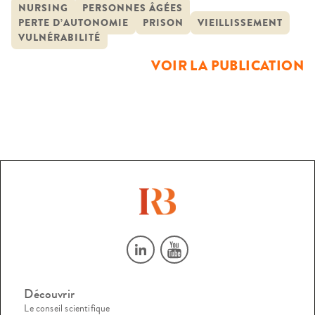
population écrouée est passée de 5,0% à 10,6%, avant de se
NURSING
PERSONNES ÂGÉES
PERTE D’AUTONOMIE
PRISON
VIEILLISSEMENT
stabiliser depuis 2007. Au 1er janvier 2014, 11,7% des
VULNÉRABILITÉ
personnes écrouées étaient âgées […]
VOIR LA PUBLICATION
Découvrir
Le conseil scientifique