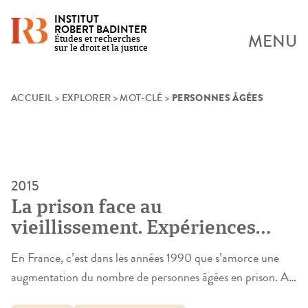
INSTITUT
ROBERT BADINTER
MENU
Études et recherches
sur le droit et la justice
PERSONNES ÂGÉES
Skip
ACCUEIL
>
EXPLORER
>
MOT-CLÉ
>
to
content
2015
La prison face au
vieillissement. Expériences
individuelles et prise en charge
En France, c’est dans les années 1990 que s’amorce une
institutionnelle des détenus
augmentation du nombre de personnes âgées en prison. Au
« âgés »
cours de cette décennie, la part des 50 ans ou plus dans la