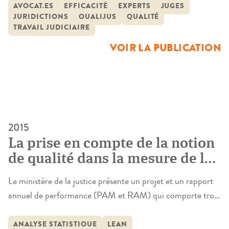
Métayer, C. Foulquier-Expert et A. Sauviat)La qualité, qui
AVOCAT.ES
EFFICACITÉ
EXPERTS
JUGES
JURIDICTIONS
QUALIJUS
QUALITÉ
peut être définie comme la « capacité d’une entité à
TRAVAIL JUDICIAIRE
satisfaire les besoins des bénéficiaires de la prestation », a
VOIR LA PUBLICATION
de multiples dimensions en matière de […]
2015
La prise en compte de la notion
de qualité dans la mesure de la
performance judiciaire
Le ministère de la justice présente un projet et un rapport
(QUALIJUS – Aspects
annuel de performance (PAM et RAM) qui comporte trois
judiciaires)
types d’objectifs : l’efficience de la gestion pour le
contribuable, l’efficacité socio-économique pour le citoyen
ANALYSE STATISTIQUE
LEAN