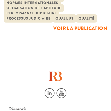
NORMES INTERNATIONALES
et la qualité du service pour le justiciable. Si la qualité se
OPTIMISATION DE L'APTITUDE
définit comme l’adéquation entre le besoin et la […]
PERFORMANCE JUDICIAIRE
PROCESSUS JUDICIAIRE
QUALIJUS
QUALITÉ
VOIR LA PUBLICATION
Découvrir