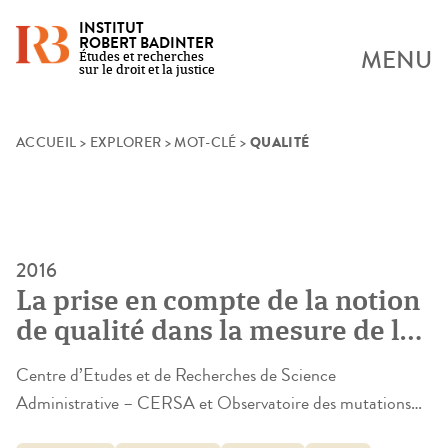
INSTITUT
ROBERT BADINTER
MENU
Études et recherches
sur le droit et la justice
QUALITÉ
Skip
ACCUEIL
>
EXPLORER
>
MOT-CLÉ
>
to
content
2016
La prise en compte de la notion
de qualité dans la mesure de la
performance judiciaire
Centre d’Etudes et de Recherches de Science
(QUALIJUS – Justice
Administrative – CERSA et Observatoire des mutations
administrative)
institutionnelles et juridiques – OMIJ (dir. L. Cluzel-