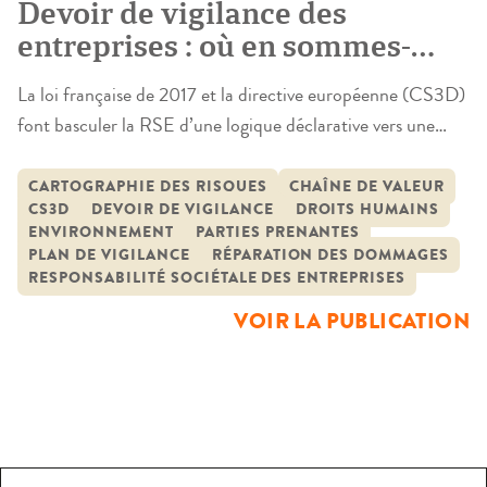
Devoir de vigilance des
entreprises : où en sommes-
nous ?
La loi française de 2017 et la directive européenne (CS3D)
font basculer la RSE d’une logique déclarative vers une
obligation d’agir opposable sur toute la chaîne d’activités,
pour prévenir, atténuer et réparer les atteintes graves aux
CARTOGRAPHIE DES RISQUES
CHAÎNE DE VALEUR
CS3D
DEVOIR DE VIGILANCE
DROITS HUMAINS
droits humains (dignité, libertés, conditions de travail), à la
ENVIRONNEMENT
PARTIES PRENANTES
santé-sécurité et à l’environnement au sens large
PLAN DE VIGILANCE
RÉPARATION DES DOMMAGES
(écosystèmes, biodiversité et […]
RESPONSABILITÉ SOCIÉTALE DES ENTREPRISES
VOIR LA PUBLICATION