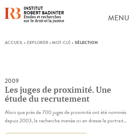
INSTITUT
ROBERT BADINTER
MENU
Études et recherches
sur le droit et la justice
SÉLECTION
Skip
ACCUEIL
>
EXPLORER
>
MOT-CLÉ
>
to
content
2009
Les juges de proximité. Une
étude du recrutement
Alors que près de 700 juges de proximité ont été nommés
depuis 2003, la recherche menée ici en dresse le portrait
sociologique. D’une part, elle examine les profils socio-