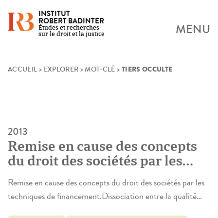
INSTITUT
ROBERT BADINTER
MENU
Études et recherches
sur le droit et la justice
TIERS OCCULTE
Skip
ACCUEIL
>
EXPLORER
>
MOT-CLÉ
>
to
content
2013
Remise en cause des concepts
du droit des sociétés par les
techniques de financement. Le
Remise en cause des concepts du droit des sociétés par les
cas de « l’empty voting »
techniques de financement.Dissociation entre la qualité
d’actionnaire et le risque financier (Empty voting et hidden