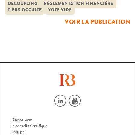
ownership) Le droit de vote est la source principale du
DECOUPLING
RÉGLEMENTATION FINANCIÈRE
TIERS OCCULTE
VOTE VIDE
pouvoir de l’actionnaire. Il est originellement conçu comme
la contrepartie du risque en capital pris par les actionnaires.
VOIR LA PUBLICATION
Les […]
Découvrir
Le conseil scientifique
L’équipe