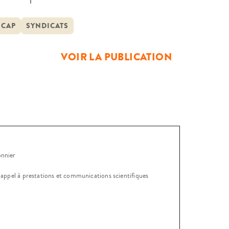
ité de traitement entre tous les
e sur les aménagements à destination
ICAP
SYNDICATS
ête interroge l’émergence […]
VOIR LA PUBLICATION
onnier
, appel à prestations et communications scientifiques