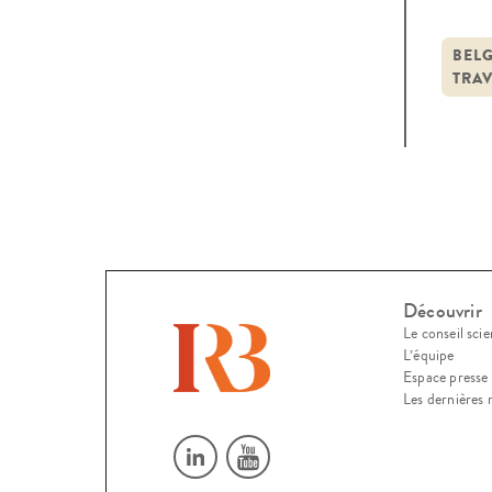
appar
être
BEL
TRA
des 
Découvrir
Le conseil scie
L’équipe
Espace presse
Les dernières 