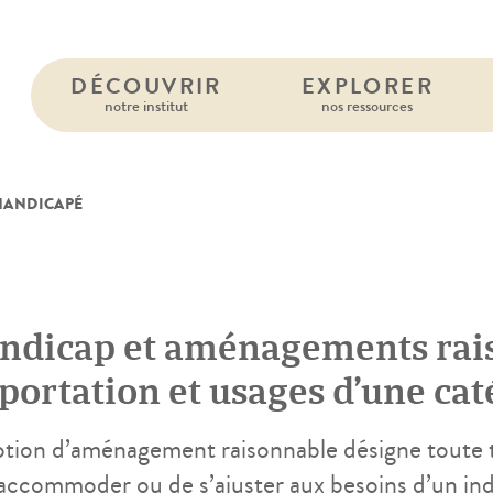
DÉCOUVRIR
EXPLORER
notre institut
nos ressources
HANDICAPÉ
ndicap et aménagements raiso
portation et usages d’une cat
ance et en Belgique
otion d’aménagement raisonnable désigne toute t
’accommoder ou de s’ajuster aux besoins d’un ind