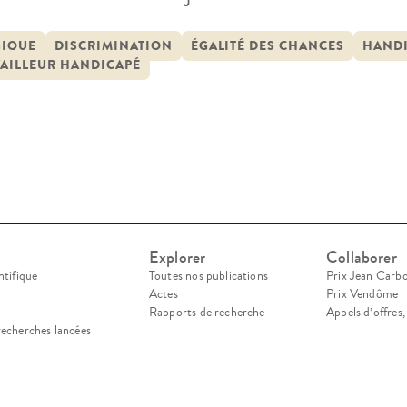
tenance à une minorité, dans le respect de l’égal
s humains et des libertés fondamentales. Centré
GIQUE
DISCRIMINATION
ÉGALITÉ DES CHANCES
HAND
VAILLEUR HANDICAPÉ
travailleurs en situation de handicap, cette enqu
Explorer
Collaborer
ntifique
Toutes nos publications
Prix Jean Carb
Actes
Prix Vendôme
Rapports de recherche
Appels d’offres
recherches lancées