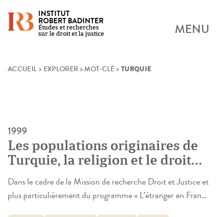
INSTITUT
ROBERT BADINTER
MENU
Études et recherches
sur le droit et la justice
TURQUIE
Skip
ACCUEIL
>
EXPLORER
>
MOT-CLÉ
>
to
content
1999
Les populations originaires de
Turquie, la religion et le droit
de la famille : approche socio-
Dans le cadre de la Mission de recherche Droit et Justice et
juridique
plus particulièrement du programme « L’étranger en France
– face et au regard du droit », centré sur le statut familial