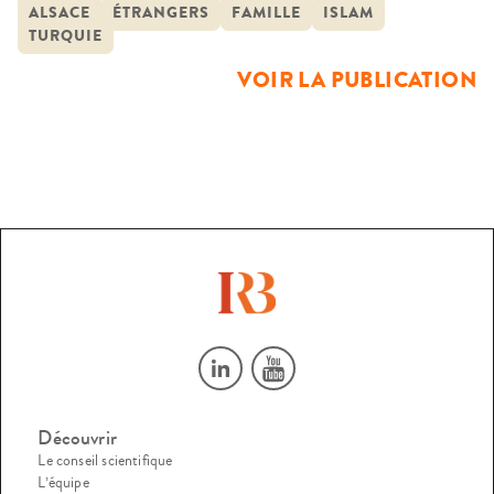
des populations étrangères résidant en France qui incluent
ALSACE
ÉTRANGERS
FAMILLE
ISLAM
TURQUIE
aussi bien des nationaux d’origine étrangère que des non-
nationaux, l’équipe du centre CNRS Société, Droit et […]
VOIR LA PUBLICATION
Découvrir
Le conseil scientifique
L’équipe