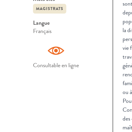
sont
MAGISTRATS
depu
popu
Langue
la d
Français
pers
vie 
trav
Consultable en ligne
géné
rend
fami
ou à
Pour
Cons
des 
maît