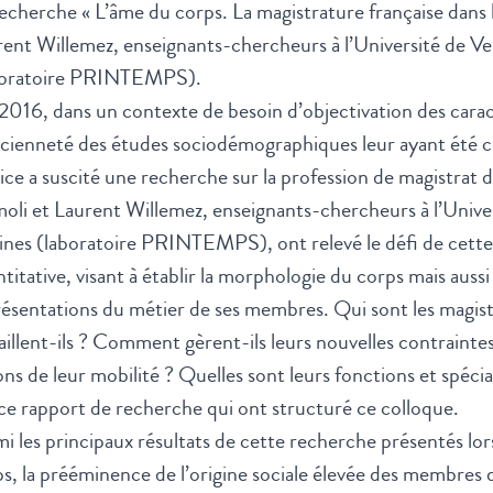
recherche «
L’âme du corps. La magistrature française dans
ent Willemez, enseignants-chercheurs à l’Université de Ve
boratoire PRINTEMPS).
2016, dans un contexte de besoin d’objectivation des caract
cienneté des études sociodémographiques leur ayant été c
ice a suscité une recherche sur la profession de magistrat
li et Laurent Willemez, enseignants-chercheurs à l’Univer
ines (laboratoire PRINTEMPS), ont relevé le défi de cette r
titative, visant à établir la morphologie du corps mais aussi 
résentations du métier de ses membres. Qui sont les mag
aillent-ils ? Comment gèrent-ils leurs nouvelles contraintes
ons de leur mobilité ? Quelles sont leurs fonctions et spéci
ce rapport de recherche qui ont structuré ce colloque.
i les principaux résultats de cette recherche présentés lors
s, la prééminence de l’origine sociale élevée des membres de 