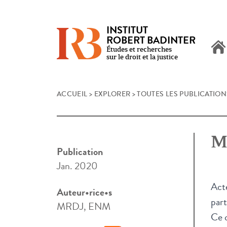
INSTITUT
ROBERT BADINTER
Études et recherches
sur le droit et la justice
Skip
ACCUEIL
>
EXPLORER
>
TOUTES LES PUBLICATION
to
content
Ma
Publication
Jan. 2020
Acte
Auteur•rice•s
part
MRDJ, ENM
Ce c