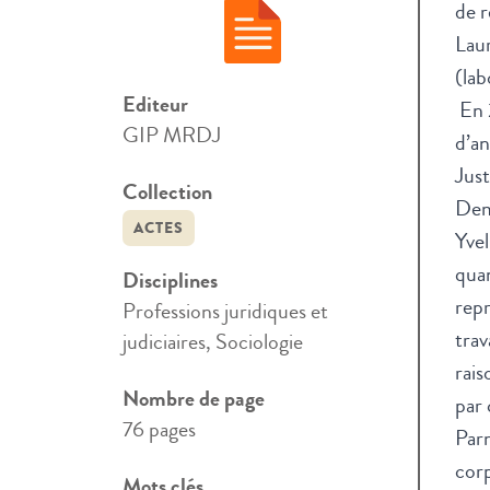
de 
Laur
(la
Editeur
En 
GIP MRDJ
d’an
Just
Collection
Demo
ACTES
Yvel
quan
Disciplines
rep
Professions juridiques et
trav
judiciaires, Sociologie
rais
Nombre de page
par 
76 pages
Parm
corp
Mots clés