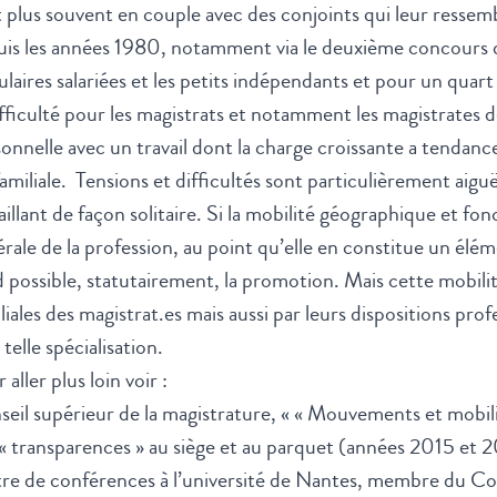
 plus souvent en couple avec des conjoints qui leur ressemb
is les années 1980, notamment via le deuxième concours qu
laires salariées et les petits indépendants et pour un quar
ifficulté pour les magistrats et notamment les magistrates d
onnelle avec un travail dont la charge croissante a tendance
familiale. Tensions et difficultés sont particulièrement aiguë
aillant de façon solitaire. Si la mobilité géographique et fo
rale de la profession, au point qu’elle en constitue un éléme
 possible, statutairement, la promotion. Mais cette mobilité 
liales des magistrat.es mais aussi par leurs dispositions pro
 telle spécialisation.
 aller plus loin voir :
eil supérieur de la magistrature, « «
Mouvements et mobili
« transparences » au siège et au parquet (années 2015 et 2
re de conférences à l’université de Nantes, membre du Con