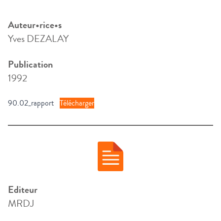
Auteur•rice•s
Yves DEZALAY
Publication
1992
90.02_rapport
Télécharger
Editeur
MRDJ