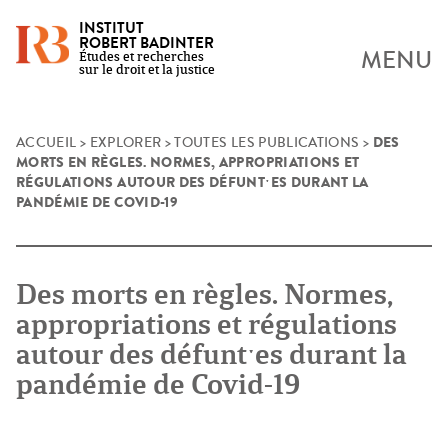
INSTITUT
ROBERT BADINTER
MENU
Études et recherches
sur le droit et la justice
DES
Skip
ACCUEIL
>
EXPLORER
>
TOUTES LES PUBLICATIONS
>
MORTS EN RÈGLES. NORMES, APPROPRIATIONS ET
to
RÉGULATIONS AUTOUR DES DÉFUNTˑES DURANT LA
content
PANDÉMIE DE COVID-19
Des morts en règles. Normes,
appropriations et régulations
autour des défuntˑes durant la
pandémie de Covid-19