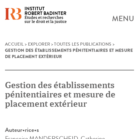
INSTITUT
ROBERT BADINTER
MENU
Études et recherches
sur le droit et la justice
Skip
ACCUEIL
>
EXPLORER
>
TOUTES LES PUBLICATIONS
>
GESTION DES ÉTABLISSEMENTS PÉNITENTIAIRES ET MESURE
to
DE PLACEMENT EXTÉRIEUR
content
Gestion des établissements
pénitentiaires et mesure de
placement extérieur
Auteur•rice•s
Françoise MANDERSCHEID, Catherine