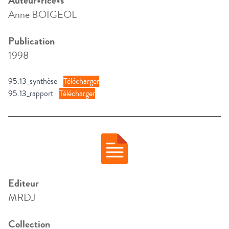
Auteur•rice•s
Anne BOIGEOL
Publication
1998
95.13_synthèse
Télécharger
95.13_rapport
Télécharger
Editeur
MRDJ
Collection