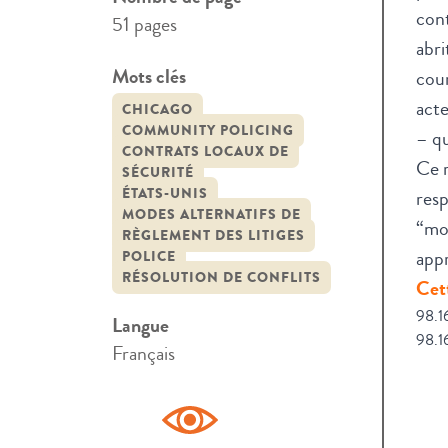
cont
51 pages
abr
Mots clés
cour
acte
CHICAGO
COMMUNITY POLICING
– qu
CONTRATS LOCAUX DE
Ce 
SÉCURITÉ
ÉTATS-UNIS
resp
MODES ALTERNATIFS DE
“mod
RÈGLEMENT DES LITIGES
appr
POLICE
RÉSOLUTION DE CONFLITS
Cett
98.1
Langue
98.1
Français