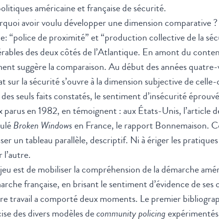
politiques américaine et française de sécurité.
rquoi avoir voulu développer une dimension comparative ?
te: “police de proximité” et “production collective de la s
rables des deux côtés de l’Atlantique. En amont du contenu,
ment suggère la comparaison. Au début des années quatre-
t sur la sécurité s’ouvre à la dimension subjective de cel
 des seuls faits constatés, le sentiment d’insécurité éprou
 parus en 1982, en témoignent : aux États-Unis, l’article
tulé
Broken Windows
en France, le rapport Bonnemaison. Co
ser un tableau parallèle, descriptif. Ni à ériger les pratiq
 l’autre.
jeu est de mobiliser la compréhension de la démarche améric
rche française, en brisant le sentiment d’évidence de ses 
e travail a comporté deux moments. Le premier bibliograph
ise des divers modèles de
community policing
expérimentés a