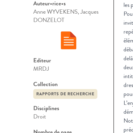
Auteur•rice•s
les 
Anne WYVEKENS, Jacques
Pou
DONZELOT
invi
repé
élé
déba
delà
Editeur
deux
MRDJ
inti
Collection
dres
pour
RAPPORTS DE RECHERCHE
L’en
Disciplines
déma
Droit
Notr
préc
Nombre de page