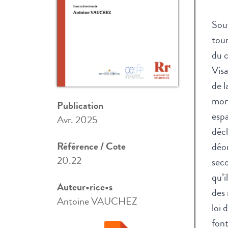
Souv
tour
du c
Visa
de l
mond
Publication
espa
Avr. 2025
décl
Référence / Cote
déon
20.22
seco
qu’i
Auteur•rice•s
des 
Antoine VAUCHEZ
loi 
font