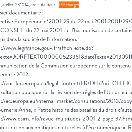
atelier-231014_droit-dauteur
Télécharger
sier documentaire :
ective Européenne n°2001-29 du 22 mai 2001 200
ONSEIL du 22 mai 2001 sur l’harmonisation de certains as
ins dans la société de l’information.
://www.legifrance.gouv.fr/affichTexte.do?
Texte=JORFTEXT000000523361&dateTexte=2013091
munication de la Commission européenne sur le contenu 
embre 2012
p://eur-lex.europa.eu/legal-content/FR/TXT/?uri=CEL
ultation publique sur la révision des règles de l’Union eu
p://ec.europa.eu/internal_market/consultations/2013/copy
urnerie Anne, « Petite histoire des batailles du droit d’aut
p://www.cairn.info/revue-multitudes-2001-2-page-37.htm
ntribution aux politiques culturelles à l’ère numérique », R