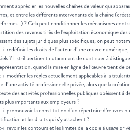
ent apprécier les nouvelles chaînes de valeur qui apparai
es, et entre les différents intervenants de la chaîne (créat
eformes…) ? Cela peut conditionner les mécanismes contra
rtition des revenus tirés de l’exploitation économique des
issant des sujets juridiques plus spécifiques, on peut nota
-il redéfinir les droits de l’auteur d’une œuvre numérique,
ciels ? Est-il pertinent notamment de continuer à distingu
eprésentation, quand la mise en ligne de l’œuvre tient de c
-il modifier les règles actuellement applicables à la titula
e d’une activité professionnelle privée, alors que la créatio
exte des activités professionnelles publiques obéissent à de
ts plus importants aux employeurs ?
-il promouvoir la constitution d’un répertoire d’œuvres num
tification et les droits qui s’y attachent ?
-il revoir les contours et les limites de la copie à usage pri