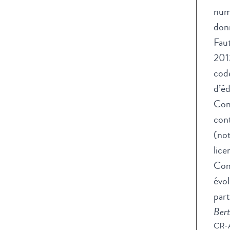
numé
don
Faut
2013
code
d’éd
Com
cont
(not
lice
Comp
évol
part
Bert
CR-A