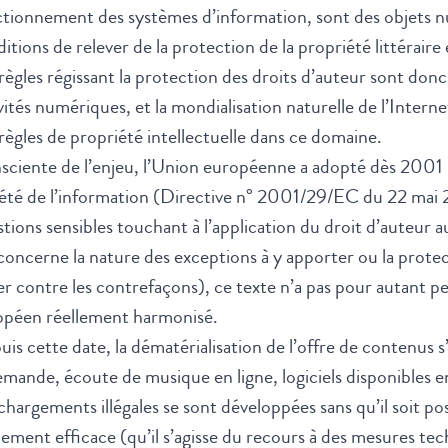
tionnement des systèmes d’information, sont des objets n
itions de relever de la protection de la propriété littéraire 
règles régissant la protection des droits d’auteur sont don
vités numériques, et la mondialisation naturelle de l’Inter
règles de propriété intellectuelle dans ce domaine.
ciente de l’enjeu, l’Union européenne a adopté dès 2001 un
été de l’information (Directive n° 2001/29/EC du 22 mai 20
tions sensibles touchant à l’application du droit d’aute
concerne la nature des exceptions à y apporter ou la prot
er contre les contrefaçons), ce texte n’a pas pour autant p
opéen réellement harmonisé.
is cette date, la dématérialisation de l’offre de contenus s
emande, écoute de musique en ligne, logiciels disponibles e
chargements illégales se sont développées sans qu’il soit p
lement efficace (qu’il s’agisse du recours à des mesures t