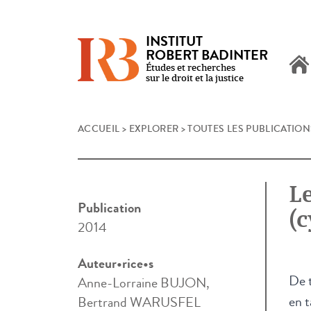
INSTITUT
ROBERT BADINTER
Études et recherches
sur le droit et la justice
Skip
ACCUEIL
>
EXPLORER
>
TOUTES LES PUBLICATION
to
content
Le
Publication
(c
2014
Auteur•rice•s
De t
Anne-Lorraine BUJON,
en t
Bertrand WARUSFEL