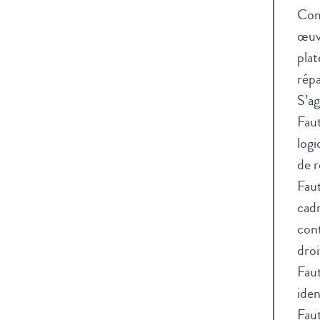
Comm
œuvr
plat
répa
S’ag
Faut
logi
de r
Faut
cadr
cont
droi
Faut
iden
Faut