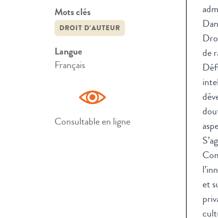
admi
Mots clés
Dans
DROIT D'AUTEUR
Droi
Langue
de r
Français
Défi
inte
dév
dout
Consultable en ligne
aspe
S’ag
Comm
l’in
et s
priv
cult