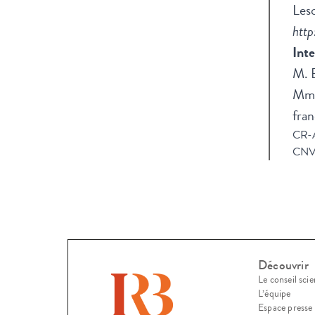
Les
http
Inte
M. 
Mme
fran
CR-A
CNV_
Découvrir
Le conseil scie
L’équipe
Espace presse