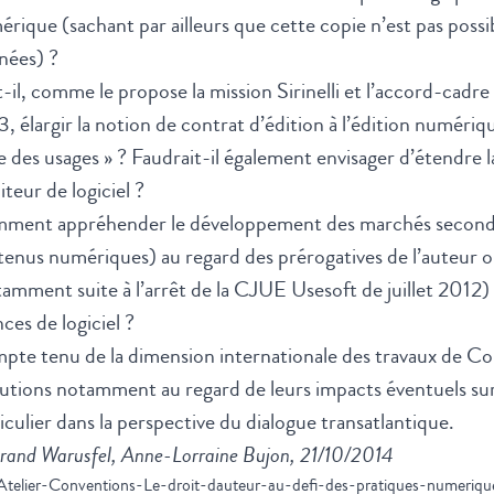
rique (sachant par ailleurs que cette copie n’est pas possib
nées) ?
-il, comme le propose la mission Sirinelli et l’accord-cadre
, élargir la notion de contrat d’édition à l’édition numériq
 des usages » ? Faudrait-il également envisager d’étendre la
iteur de logiciel ?
ment appréhender le développement des marchés secondai
enus numériques) au regard des prérogatives de l’auteur ou
amment suite à l’arrêt de la CJUE Usesoft de juillet 2012
nces de logiciel ?
te tenu de la dimension internationale des travaux de Conv
utions notamment au regard de leurs impacts éventuels sur 
iculier dans la perspective du dialogue transatlantique.
rand Warusfel, Anne-Lorraine Bujon, 21/10/2014
telier-Conventions-Le-droit-dauteur-au-defi-des-pratiques-numeriq