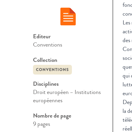
fonc
cond
Les 
acti
Editeur
des 
Conventions
Cons
soci
Collection
ques
CONVENTIONS
qui 
Disciplines
lutt
Droit européen – Institutions
eur
européennes
Depu
la d
Nombre de page
télé
9 pages
réel