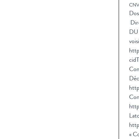
CNV_
Dos
Dir
DU C
vois
http
cid
Com
Déc
htt
Cons
htt
Lato
htt
« Co