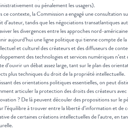
nistrativement ou pénalement les usagers).
 ce contexte, la Commission a engagé une consultation sur
t d’auteur, tandis que les négociations transatlantiques au
aviver les divergences entre les approches nord-américaines
nir aujourd’hui une ligne politique qui tienne compte de la
llectuel et culturel des créateurs et des diffuseurs de cont
eloppement des technologies et services numériques n’est
e d’ouvrir un débat assez large, tant sur le plan des orienta
cts plus techniques du droit de la propriété intellectuelle.
issant des orientations politiques essentielles, on peut dis
ent articuler la protection des droits des créateurs avec 
novation ? De là peuvent découler des propositions sur le 
ur l’équilibre à trouver entre la liberté d’information et de
ative de certaines créations intellectuelles de l’autre, en tant 
urelle.