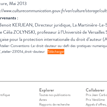
cure, Mai 2013
://www.culturecommunication.gouv.fr/var/culture/storage/cul
rvenants :
Benoit KERJEAN, Directeur juridique, La Martinière-Le-S
 Célia ZOLYNSKI, professeur à l’Université de Versailles
çaise pour la protection internationale du droit d’auteur
telier-Conventions-Le-droit-dauteur-au-defi-des-pratiques-numeriq
atelier-231014_droit-dauteur
Télécharger
Explorer
Collaborer
ntifique
Toutes nos publications
Prix Jean Carb
Actes
Prix Vendôme
Rapports de recherche
Appels d’offres