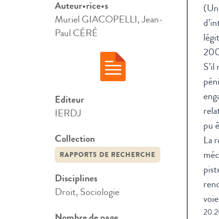
Auteur•rice•s
(Uni
Muriel GIACOPELLI, Jean-
d’in
Paul CÉRÉ
légi
200
S’il
péni
enga
Editeur
rela
IERDJ
pu ê
Collection
La r
méco
RAPPORTS DE RECHERCHE
pist
Disciplines
reno
Droit, Sociologie
voie
20.
Nombre de page