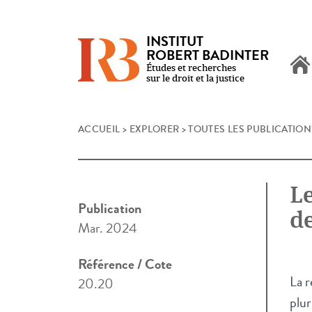
INSTITUT
ROBERT BADINTER
Études et recherches
sur le droit et la justice
Skip
ACCUEIL
>
EXPLORER
>
TOUTES LES PUBLICATION
to
content
Le
Publication
de
Mar. 2024
Référence / Cote
La r
20.20
plur