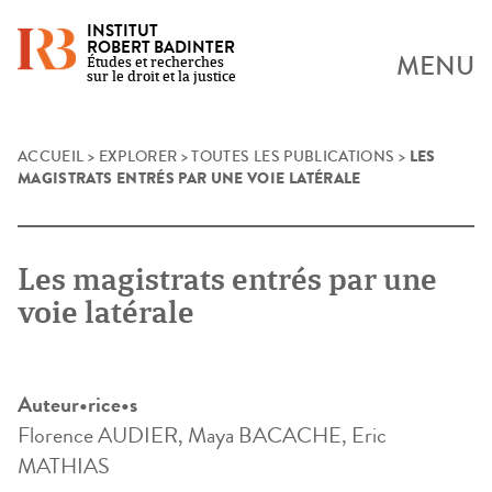
INSTITUT
ROBERT BADINTER
MENU
Études et recherches
sur le droit et la justice
LES
Skip
ACCUEIL
>
EXPLORER
>
TOUTES LES PUBLICATIONS
>
MAGISTRATS ENTRÉS PAR UNE VOIE LATÉRALE
to
content
Les magistrats entrés par une
voie latérale
Auteur•rice•s
Florence AUDIER, Maya BACACHE, Eric
MATHIAS