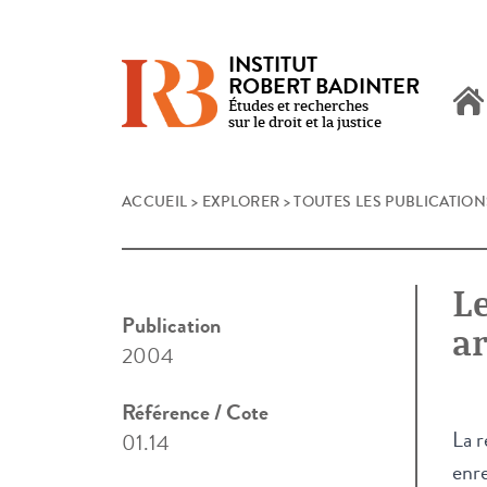
INSTITUT
ROBERT BADINTER
Études et recherches
sur le droit et la justice
Skip
ACCUEIL
>
EXPLORER
>
TOUTES LES PUBLICATION
to
content
Le
Publication
ar
2004
Référence / Cote
La r
01.14
enre