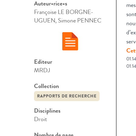
Auteur•rice•s
mesu
Françoise LE BORGNE-
sont
UGUEN, Simone PENNEC
nous
d’ex
serv
Cett
01.1
Editeur
01.1
MRDJ
Collection
RAPPORTS DE RECHERCHE
Disciplines
Droit
Nombre de page