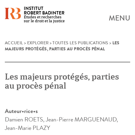
INSTITUT
ROBERT BADINTER
MENU
Études et recherches
sur le droit et la justice
LES
Skip
ACCUEIL
>
EXPLORER
>
TOUTES LES PUBLICATIONS
>
MAJEURS PROTÉGÉS, PARTIES AU PROCÈS PÉNAL
to
content
Les majeurs protégés, parties
au procès pénal
Auteur•rice•s
Damien ROETS, Jean-Pierre MARGUENAUD,
Jean-Marie PLAZY