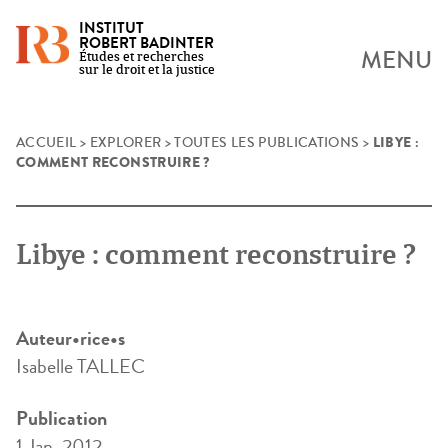
INSTITUT
ROBERT BADINTER
MENU
Études et recherches
sur le droit et la justice
LIBYE :
Skip
ACCUEIL
>
EXPLORER
>
TOUTES LES PUBLICATIONS
>
COMMENT RECONSTRUIRE ?
to
content
Libye : comment reconstruire ?
Auteur•rice•s
Isabelle TALLEC
Publication
1 Jan. 2012