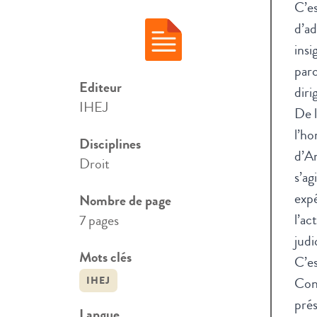
C’es
d’ad
insi
parc
Editeur
diri
IHEJ
De l
l’ho
Disciplines
d’An
Droit
s’ag
expé
Nombre de page
l’ac
7 pages
judi
Mots clés
C’e
IHEJ
Cons
prés
Langue