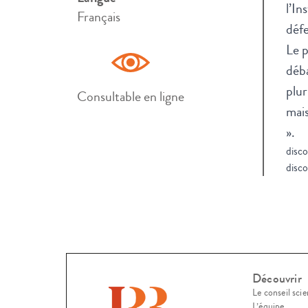
l’In
Français
défe
Le p
déba
plur
Consultable en ligne
mai
».
disc
disc
Découvrir
Le conseil scie
L’équipe