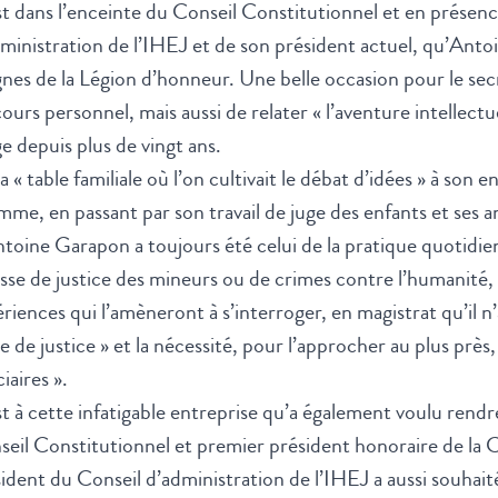
t dans l’enceinte du Conseil Constitutionnel et en présenc
ministration de l’IHEJ et de son président actuel, qu’An
gnes de la Légion d’honneur. Une belle occasion pour le sec
ours personnel, mais aussi de relater « l’aventure intellectue
ge depuis plus de vingt ans.
a « table familiale où l’on cultivait le débat d’idées » à son
mme, en passant par son travail de juge des enfants et ses an
toine Garapon a toujours été celui de la pratique quotidien
isse de justice des mineurs ou de crimes contre l’humanité, à
riences qui l’amèneront à s’interroger, en magistrat qu’il n’
te de justice » et la nécessité, pour l’approcher au plus près
ciaires ».
st à cette infatigable entreprise qu’a également voulu r
eil Constitutionnel et premier président honoraire de la
ident du Conseil d’administration de l’IHEJ a aussi souhaité