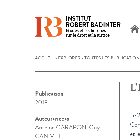
INSTITUT
ROBERT BADINTER
Études et recherches
sur le droit et la justice
Skip
ACCUEIL
>
EXPLORER
>
TOUTES LES PUBLICATION
to
content
L’
Publication
2013
Le 2
Auteur•rice•s
Cons
Antoine GARAPON, Guy
et l
CANIVET