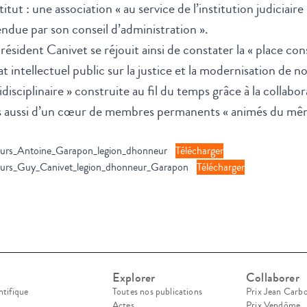
stitut : une association « au service de l’institution judici
ndue par son conseil d’administration ».
résident Canivet se réjouit ainsi de constater la « place cons
t intellectuel public sur la justice et la modernisation de n
idisciplinaire » construite au fil du temps grâce à la colla
s aussi d’un cœur de membres permanents « animés du même
ours_Antoine_Garapon_legion_dhonneur
Télécharger
ours_Guy_Canivet_legion_dhonneur_Garapon
Télécharger
Explorer
Collaborer
ntifique
Toutes nos publications
Prix Jean Carb
Actes
Prix Vendôme