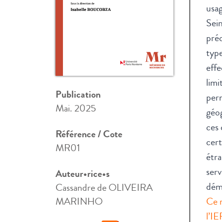
usag
Sein
préc
type
effe
limi
Publication
perm
Mai. 2025
géog
ces 
Référence / Cote
cert
MR01
étra
serv
Auteur•rice•s
déma
Cassandre de OLIVEIRA
MARINHO
Ce m
l’I