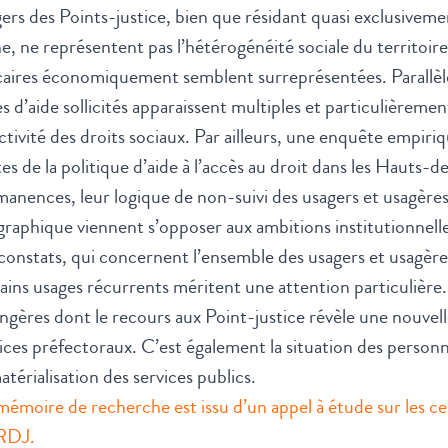
ers des Points-justice, bien que résidant quasi exclusive
e, ne représentent pas l’hétérogénéité sociale du territo
aires économiquement semblent surreprésentées. Parallèlem
s d’aide sollicités apparaissent multiples et particulièreme
ctivité des droits sociaux. Par ailleurs, une enquête empiri
tes de la politique d’aide à l’accès au droit dans les Hauts
anences, leur logique de non-suivi des usagers et usagère
raphique viennent s’opposer aux ambitions institutionnelle
constats, qui concernent l’ensemble des usagers et usagèr
ains usages récurrents méritent une attention particulièr
ngères dont le recours aux Point-justice révèle une nouvel
ices préfectoraux. C’est également la situation des personn
térialisation des services publics.
émoire de recherche est issu d’un appel à étude sur les cent
ERDJ.