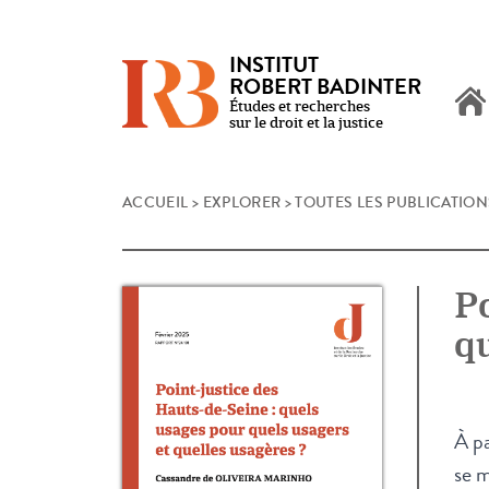
INSTITUT
ROBERT BADINTER
Études et recherches
sur le droit et la justice
Skip
ACCUEIL
>
EXPLORER
>
TOUTES LES PUBLICATION
to
content
Po
qu
À p
se m