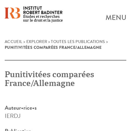
INSTITUT
ROBERT BADINTER
MENU
Études et recherches
sur le droit et la justice
Skip
ACCUEIL
>
EXPLORER
>
TOUTES LES PUBLICATIONS
>
PUNITIVITÉES COMPARÉES FRANCE/ALLEMAGNE
to
content
Punitivitées comparées
France/Allemagne
Auteur•rice•s
IERDJ