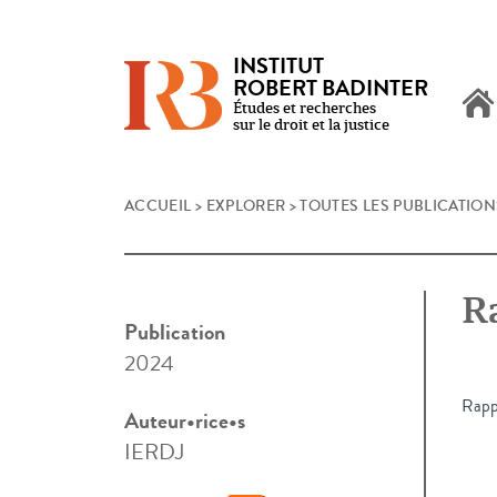
INSTITUT
ROBERT BADINTER
Études et recherches
sur le droit et la justice
Skip
ACCUEIL
>
EXPLORER
>
TOUTES LES PUBLICATION
to
content
Ra
Publication
2024
Rapp
Auteur•rice•s
IERDJ