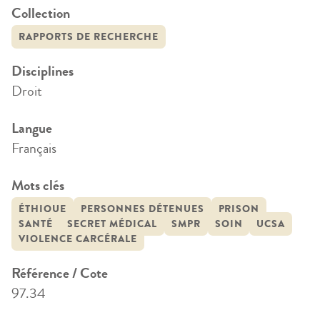
Collection
RAPPORTS DE RECHERCHE
Disciplines
Droit
Langue
Français
Mots clés
ÉTHIQUE
PERSONNES DÉTENUES
PRISON
SANTÉ
SECRET MÉDICAL
SMPR
SOIN
UCSA
VIOLENCE CARCÉRALE
Référence / Cote
97.34