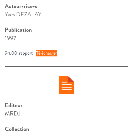
Auteur•rice•s
Yves DEZALAY
Publication
1997
94.00_rapport
Télécharger
Editeur
MRDJ
Collection