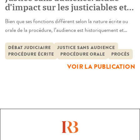
d’impact sur les justiciables et
les professionnels du droit
Bien que ses fonctions diffèrent selon la nature écrite ou
orale de la procédure, l’audience est historiquement et
ontologiquement associée au procès et à tout ce qui
symbolise la Justice. Malgré cet ancrage, l’audience n’est
DÉBAT JUDICIAIRE
JUSTICE SANS AUDIENCE
PROCÉDURE ÉCRITE
PROCÉDURE ORALE
PROCÈS
plus un espace-temps sacré puisque sa suppression est
désormais admise à la faveur de procédures civiles ou
VOIR LA PUBLICATION
pénales entièrement écrites, […]