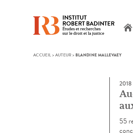
INSTITUT
ROBERT BADINTER
Études et recherches
sur le droit et la justice
BLANDINE MALLEVAEY
Skip
ACCUEIL
>
AUTEUR
>
to
content
2018
Au
aux
55 r
conce