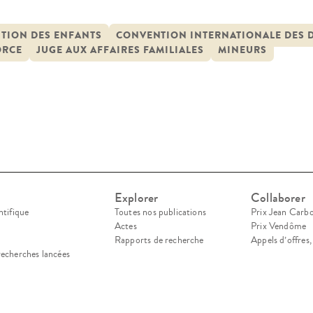
ovembre 1989 affirme que l’enfant capable de di
ons sur toute question l’intéressant et que celles
ITION DES ENFANTS
CONVENTION INTERNATIONALE DES D
ORCE
JUGE AUX AFFAIRES FAMILIALES
MINEURS
idération selon son âge […]
Explorer
Collaborer
ntifique
Toutes nos publications
Prix Jean Carb
Actes
Prix Vendôme
Rapports de recherche
Appels d’offres
recherches lancées