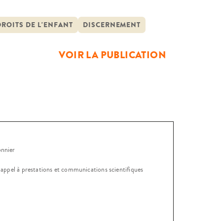
scernement a le droit d’exprimer ses
-ci doivent être prises en
ROITS DE L'ENFANT
DISCERNEMENT
VOIR LA PUBLICATION
onnier
, appel à prestations et communications scientifiques