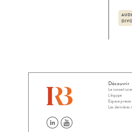
20 n
opini
AUD
DIV
cons
Découvrir
Le conseil scie
L’équipe
Espace presse
Les dernières 