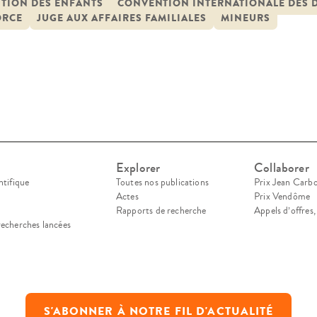
ons sur toute question l’intéressant et que celles
ITION DES ENFANTS
CONVENTION INTERNATIONALE DES D
ORCE
JUGE AUX AFFAIRES FAMILIALES
MINEURS
idération selon son âge […]
Explorer
Collaborer
ntifique
Toutes nos publications
Prix Jean Carb
Actes
Prix Vendôme
Rapports de recherche
Appels d’offres
recherches lancées
S'ABONNER À NOTRE FIL D'ACTUALITÉ