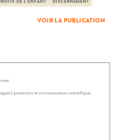
-ci doivent être prises en
ROITS DE L'ENFANT
DISCERNEMENT
VOIR LA PUBLICATION
onnier
, appel à prestations et communications scientifiques