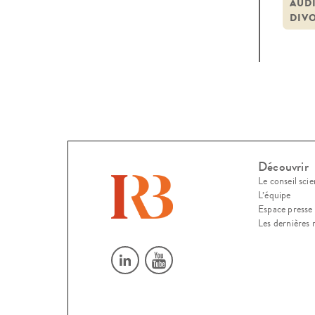
opini
AUD
DIV
cons
Découvrir
Le conseil scie
L’équipe
Espace presse
Les dernières 