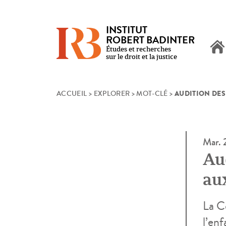
INSTITUT
ROBERT BADINTER
Études et recherches
sur le droit et la justice
AUDITION DES
Skip
ACCUEIL
>
EXPLORER
>
MOT-CLÉ
>
to
content
Mar.
Au
aux
La C
l’en