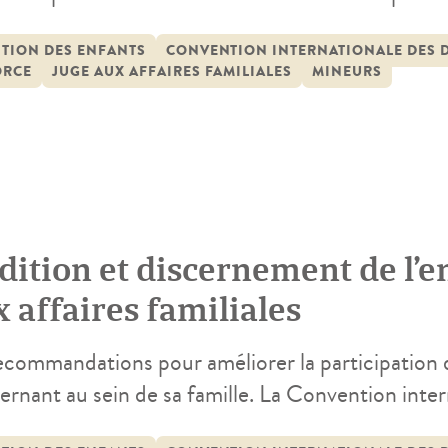
éressant et que celles-ci doivent être prises en c
 de maturité. Pour cela, la possibilité doit nota
ITION DES ENFANTS
CONVENTION INTERNATIONALE DES D
ORCE
JUGE AUX AFFAIRES FAMILIALES
MINEURS
ndu […]
dition et discernement de l’e
 affaires familiales
ecommandations pour améliorer la participation d
rnant au sein de sa famille. La Convention inter
ovembre 1989 affirme que l’enfant capable de di