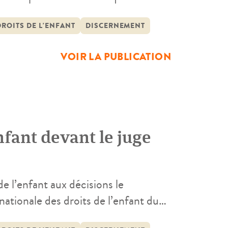
onsidération selon son âge et son
mment être donnée à l’enfant d’être
ROITS DE L'ENFANT
DISCERNEMENT
VOIR LA PUBLICATION
nfant devant le juge
e l’enfant aux décisions le
nationale des droits de l’enfant du
scernement a le droit d’exprimer ses