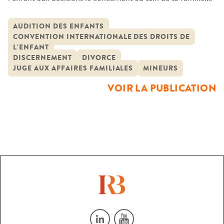
La Convention internationale des droits de l’enfant du 20
novembre 1989 affirme que l’enfant capable de
AUDITION DES ENFANTS
CONVENTION INTERNATIONALE DES DROITS DE
discernement a le droit d’exprimer ses opinions sur toute
L'ENFANT
question l’intéressant et que celles-ci doivent être prises en
DISCERNEMENT
DIVORCE
considération selon son âge […]
JUGE AUX AFFAIRES FAMILIALES
MINEURS
VOIR LA PUBLICATION