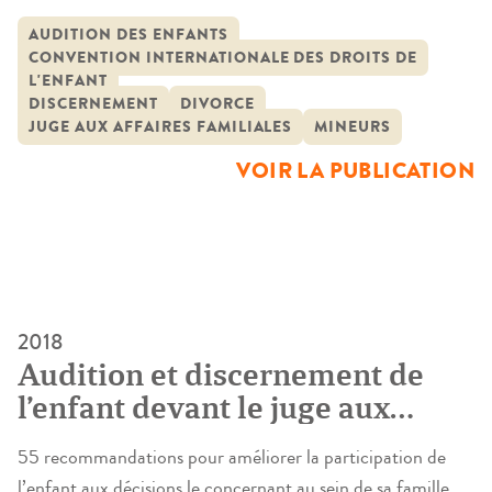
discernement a le droit d’exprimer ses opinions sur toute
question l’intéressant et que celles-ci doivent être prises en
AUDITION DES ENFANTS
CONVENTION INTERNATIONALE DES DROITS DE
considération selon son âge et son degré de maturité. Pour
L'ENFANT
cela, la possibilité doit notamment être donnée à l’enfant
DISCERNEMENT
DIVORCE
d’être entendu […]
JUGE AUX AFFAIRES FAMILIALES
MINEURS
VOIR LA PUBLICATION
2018
Audition et discernement de
l’enfant devant le juge aux
affaires familiales
55 recommandations pour améliorer la participation de
l’enfant aux décisions le concernant au sein de sa famille.