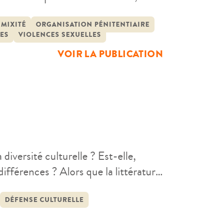
 pour en saisir les enjeux et
ées. À partir d’une démarche
MIXITÉ
ORGANISATION PÉNITENTIAIRE
ES
VIOLENCES SEXUELLES
VOIR LA PUBLICATION
iversité culturelle ? Est-elle,
ifférences ? Alors que la littérature
n matière pénale, avec la « défense
a vie quotidienne, avec les
DÉFENSE CULTURELLE