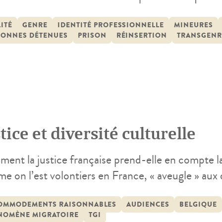
e recherche documente et interroge ce processus,
rer les transformations et les résistances associ
ITÉ
GENRE
IDENTITÉ PROFESSIONNELLE
MINEURES
SONNES DÉTENUES
PRISON
RÉINSERTION
TRANSGENR
disciplinaire (droit, […]
tice et diversité culturelle
nt la justice française prend-elle en compte la d
 on l’est volontiers en France, « aveugle » aux d
-américaine abonde sur la question, que ce soit e
relle », ou dans des domaines plus ordinaires de l
OMMODEMENTS RAISONNABLES
AUDIENCES
BELGIQUE
NOMÈNE MIGRATOIRE
TGI