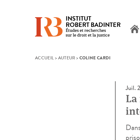
INSTITUT
ROBERT BADINTER
Études et recherches
sur le droit et la justice
COLINE CARDI
Skip
ACCUEIL
>
AUTEUR
>
to
content
Juil.
La
int
te
Dans
pris