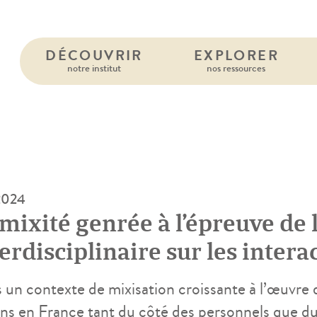
DÉCOUVRIR
EXPLORER
notre institut
nos ressources
 2024
 mixité genrée à l’épreuve de 
erdisciplinaire sur les intera
mps mixtes en détention
 un contexte de mixisation croissante à l’œuvre 
ons en France tant du côté des personnels que d