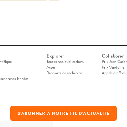
commodements raisonnables », la question […]
Explorer
Collaborer
ntifique
Toutes nos publications
Prix Jean Carb
Actes
Prix Vendôme
Rapports de recherche
Appels d’offres
recherches lancées
S'ABONNER À NOTRE FIL D'ACTUALITÉ