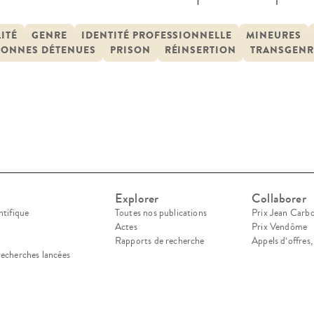
e recherche documente et interroge ce processus,
rer les transformations et les résistances associ
ITÉ
GENRE
IDENTITÉ PROFESSIONNELLE
MINEURES
SONNES DÉTENUES
PRISON
RÉINSERTION
TRANSGENR
disciplinaire (droit, […]
Explorer
Collaborer
ntifique
Toutes nos publications
Prix Jean Carb
Actes
Prix Vendôme
Rapports de recherche
Appels d’offres
recherches lancées