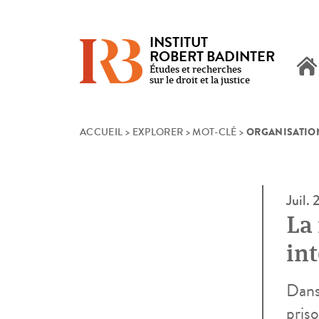
INSTITUT
ROBERT BADINTER
Études et recherches
sur le droit et la justice
ORGANISATION
Skip
ACCUEIL
>
EXPLORER
>
MOT-CLÉ
>
to
content
Juil.
La
int
te
Dans
pris