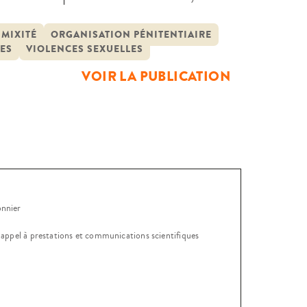
 pour en saisir les enjeux et
ées. À partir d’une démarche
MIXITÉ
ORGANISATION PÉNITENTIAIRE
ES
VIOLENCES SEXUELLES
VOIR LA PUBLICATION
onnier
, appel à prestations et communications scientifiques