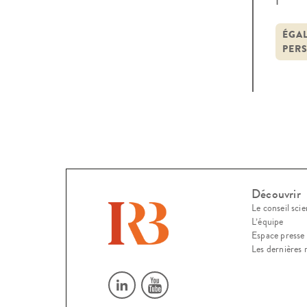
cett
mesu
ÉGAL
PER
inter
Découvrir
Le conseil scie
L’équipe
Espace presse
Les dernières 