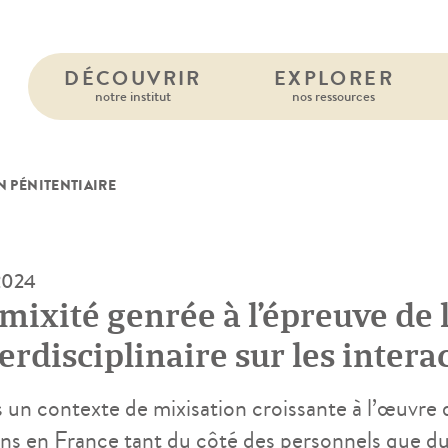
DÉCOUVRIR
EXPLORER
notre institut
nos ressources
 PÉNITENTIAIRE
 2024
 mixité genrée à l’épreuve de 
erdisciplinaire sur les intera
mps mixtes en détention
 un contexte de mixisation croissante à l’œuvre 
ons en France tant du côté des personnels que d