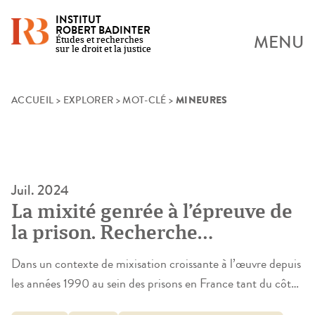
INSTITUT
ROBERT BADINTER
MENU
Études et recherches
sur le droit et la justice
MINEURES
Skip
ACCUEIL
>
EXPLORER
>
MOT-CLÉ
>
to
content
Juil. 2024
La mixité genrée à l’épreuve de
la prison. Recherche
interdisciplinaire sur les
Dans un contexte de mixisation croissante à l’œuvre depuis
interactions, espaces et temps
les années 1990 au sein des prisons en France tant du côté
mixtes en détention
des personnels que du côté des personnes détenues, cette