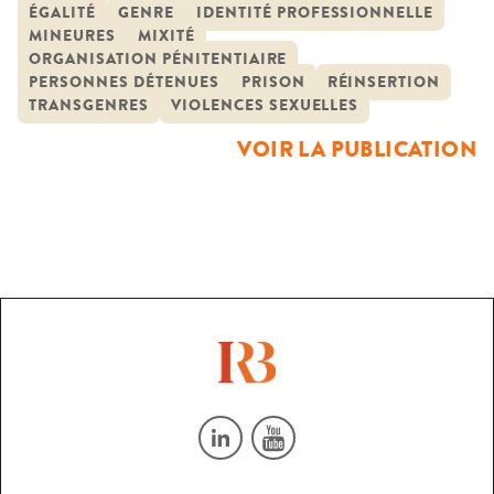
recherche documente et interroge ce processus, pour en
ÉGALITÉ
GENRE
IDENTITÉ PROFESSIONNELLE
MINEURES
MIXITÉ
saisir les enjeux et mesurer les transformations et les
ORGANISATION PÉNITENTIAIRE
résistances associées. À partir d’une démarche
PERSONNES DÉTENUES
PRISON
RÉINSERTION
interdisciplinaire (droit, […]
TRANSGENRES
VIOLENCES SEXUELLES
VOIR LA PUBLICATION