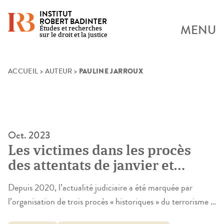
INSTITUT
ROBERT BADINTER
MENU
Études et recherches
sur le droit et la justice
PAULINE JARROUX
Skip
ACCUEIL
>
AUTEUR
>
to
content
Oct. 2023
Les victimes dans les procès
des attentats de janvier et
novembre 2015
Depuis 2020, l’actualité judiciaire a été marquée par
l’organisation de trois procès « historiques » du terrorisme :
celui des attentats de janvier 2015 et son appel, celui des