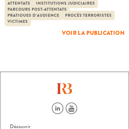
attentats de novembre 2015 – qui ont affecté Paris et l’Île-
ATTENTATS
INSTITUTIONS JUDICIAIRES
PARCOURS POST-ATTENTATS
de-France – et celui du 14 juillet 2016 à Nice. Ces procès
PRATIQUES D'AUDIENCE
PROCÈS TERRORISTES
ont été érigés en […]
VICTIMES
VOIR LA PUBLICATION
Découvrir