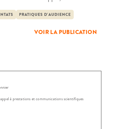
 l’Île-de-France – et celui du 14
ENTATS
PRATIQUES D'AUDIENCE
VOIR LA PUBLICATION
onnier
, appel à prestations et communications scientifiques