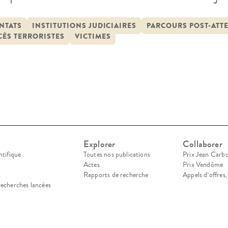
ntats de novembre 2015 – qui ont affecté Paris et
et 2016 à Nice. Ces procès ont été érigés en […]
NTATS
INSTITUTIONS JUDICIAIRES
PARCOURS POST-ATT
CÈS TERRORISTES
VICTIMES
Explorer
Collaborer
ntifique
Toutes nos publications
Prix Jean Carb
Actes
Prix Vendôme
Rapports de recherche
Appels d’offres
recherches lancées