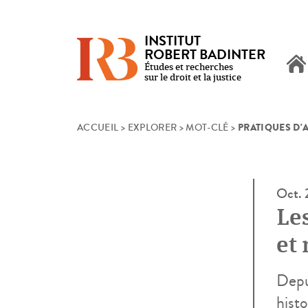
INSTITUT
ROBERT BADINTER
Études et recherches
sur le droit et la justice
PRATIQUES D'
Skip
ACCUEIL
>
EXPLORER
>
MOT-CLÉ
>
to
content
Oct.
Les
et
Depui
histo